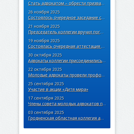
Стать адвокатом – обрести призвание
26 ноября 2025
Состоялось очередное заседание совета областной коллегии адвокатов
21 ноября 2025
Председатель коллегии вручил погоны учащимся правовых классов
19 ноября 2025
Состоялась очередная аттестация адвокатов областной коллегии
30 октября 2025
Адвокаты коллегии присоединились к акции «Дай лесу новае жыццё»
22 октября 2025
Молодые адвокаты провели профориентационную встречу со студентами Купаловского университета
25 сентября 2025
Участие в акции «Дитя мира»
17 сентября 2025
Члены совета молодых адвокатов приняли участие в легкоатлетическом забеге «Пробег единства»
03 сентября 2025
Гродненская областная коллегия адвокатов поддержала благотворительную кампанию «Соберем детей в школу»