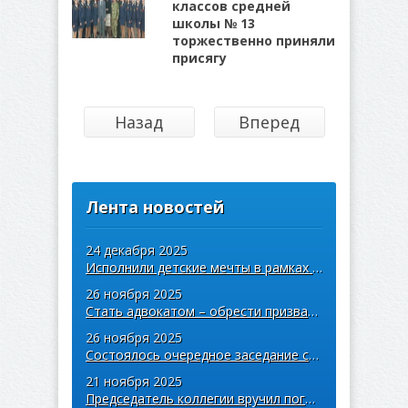
классов средней
школы № 13
торжественно приняли
присягу
Назад
Вперед
Лента новостей
24 декабря 2025
Исполнили детские мечты в рамках акции «Ёлка желаний»
26 ноября 2025
Стать адвокатом – обрести призвание
26 ноября 2025
Состоялось очередное заседание совета областной коллегии адвокатов
21 ноября 2025
Председатель коллегии вручил погоны учащимся правовых классов