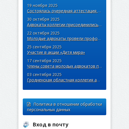
19 ноября 2025
Состоялась очередная аттестация адвокатов областной коллегии
30 октября 2025
Адвокаты коллегии присоединились к акции «Дай лесу новае жыццё»
22 октября 2025
Молодые адвокаты провели профориентационную встречу со студентами Купаловского университета
25 сентября 2025
Участие в акции «Дитя мира»
17 сентября 2025
Члены совета молодых адвокатов приняли участие в легкоатлетическом забеге «Пробег единства»
03 сентября 2025
Гродненская областная коллегия адвокатов поддержала благотворительную кампанию «Соберем детей в школу»
Политика в отношении обработки
персональных данных
Вход в почту