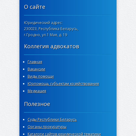
О сайте
Юридический адрес:
230023, Республика Беларусь,
г.Гродно, ул.1 Мая, д. 19
Коллегия адвокатов
Главная
Вакансии
Виды помощи
Юрпомощь субъектам хозяйствования
Медиация
Полезное
Суды Республики Беларусь
Органы прокуратуры
Каталоги сайтов юридической тематики