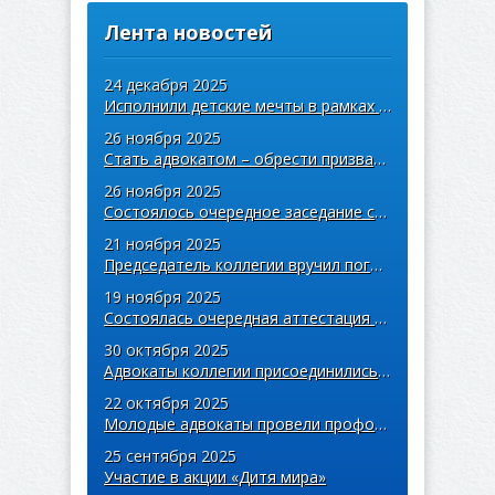
Лента новостей
24 декабря 2025
Исполнили детские мечты в рамках акции «Ёлка желаний»
26 ноября 2025
Стать адвокатом – обрести призвание
26 ноября 2025
Состоялось очередное заседание совета областной коллегии адвокатов
21 ноября 2025
Председатель коллегии вручил погоны учащимся правовых классов
19 ноября 2025
Состоялась очередная аттестация адвокатов областной коллегии
30 октября 2025
Адвокаты коллегии присоединились к акции «Дай лесу новае жыццё»
22 октября 2025
Молодые адвокаты провели профориентационную встречу со студентами Купаловского университета
25 сентября 2025
Участие в акции «Дитя мира»