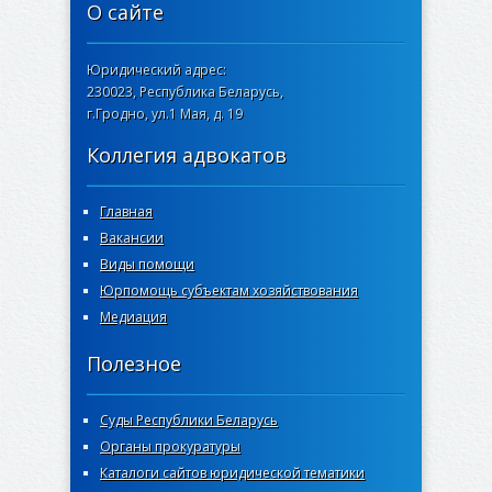
О сайте
Юридический адрес:
230023, Республика Беларусь,
г.Гродно, ул.1 Мая, д. 19
Коллегия адвокатов
Главная
Вакансии
Виды помощи
Юрпомощь субъектам хозяйствования
Медиация
Полезное
Суды Республики Беларусь
Органы прокуратуры
Каталоги сайтов юридической тематики