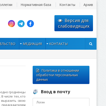
оллегии
Нормативная база
Контакты
Архив
Версия для
слабовидящих
ЕЛЬСТВО
МЕДИАЦИЯ
КОНТАКТЫ
Политика в отношении
обработки персональных
данных
Вход в почту
Гродно гродненцы
В числе тех, кто
и выразить свою
с председателем