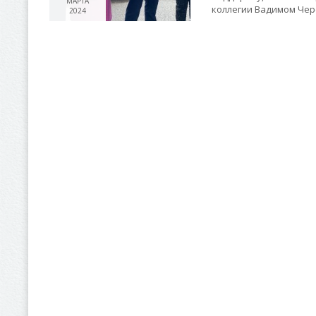
МАРТА
коллегии Вадимом Че
2024