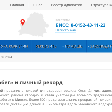
Главная
О нас
Реестр адвокатов
Структура к
Контакты:
БИСС: 8-0152-43-11-22
Написать нам
ТУРА КОЛЛЕГИИ
РЕКВИЗИТЫ
ПОМОЩЬ
ЗАКОНОДАТ
.03.2024
абег» и личный рекорд
 праздник с пользой для здоровья решила Юлия Дятчик, адвок
ьского района г.Гродно, и стала участницей восьмого традицион
забега» в Минске. Более 500 представительниц прекрасной полови
долели дистанцию длиной в 3 километра вдоль Чижовского водохр