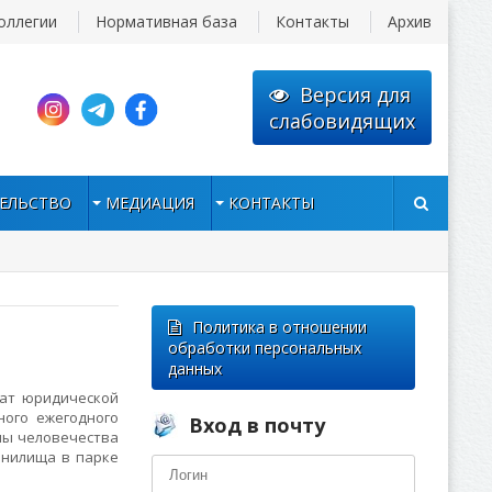
оллегии
Нормативная база
Контакты
Архив
Версия для
слабовидящих
ЕЛЬСТВО
МЕДИАЦИЯ
КОНТАКТЫ
Политика в отношении
обработки персональных
данных
ат юридической
ного ежегодного
Вход в почту
ны человечества
анилища в парке