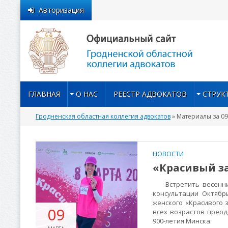
Авторизация
ГЛАВНАЯ
О НАС
РЕЕСТР АДВОКАТОВ
СТРУК
Гродненская областная коллегия адвокатов
» Материалы за 09
НОВОСТИ
«Красивый з
Встретить весенний
консультации Октябр
женского «Красивого 
09
всех возрастов прео
900-летия Минска.