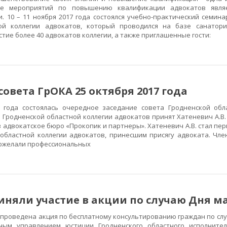
ие мероприятий по повышению квалификации адвокатов явля
и. 10 – 11 ноября 2017 года состоялся учебно-практический семин
ой коллегии адвокатов, который проводился на базе санатори
тие более 40 адвокатов коллегии, а также приглашенные гости:
совета ГрОКА 25 октября 2017 года
да состоялась очередное заседание совета Гродненской обла
родненской областной коллегии адвокатов принят Хатеневич А.В.
в адвокатское бюро «Прокопик и партнеры». Хатеневич А.В. стал п
областной коллегии адвокатов, принесшим присягу адвоката. Чле
пожелали профессиональных
няли участие в акции по случаю Дня м
 проведена акция по бесплатному консультированию граждан по сл
ным управлением юстиции Гродненского областного исполнител