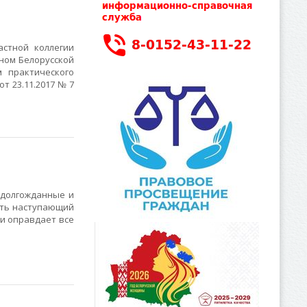
стной коллегии
ном Белорусской
м практического
т 23.11.2017 № 7
 долгожданные и
сть наступающий
 и оправдает все