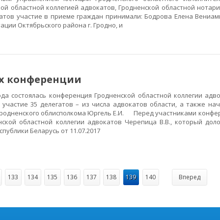
кой областной коллегией адвокатов, Гродненской областной нотар
ов участие в приеме граждан принимали: Бодрова Елена Вениам
ции Октябрьского района г. Гродно, и
ах конференции
а состоялась конференция Гродненской областной коллегии адво
участие 35 делегатов – из числа адвокатов области, а также нач
Гродненского облисполкома Юргель Е.И. Перед участниками конфе
нской областной коллегии адвокатов Черепица В.В., который дол
публики Беларусь от 11.07.2017
133
134
135
136
137
138
139
140
Вперед