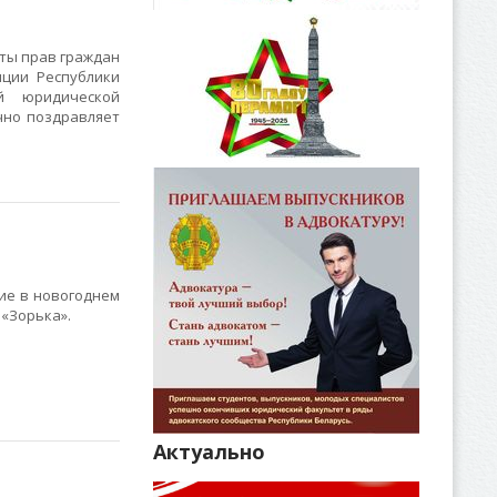
ты прав граждан
иции Республики
й юридической
чно поздравляет
ие в новогоднем
 «Зорька».
Актуально