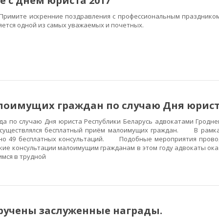
 с днём юриста 2017
Примите искренние поздравления с профессиональным праздником
яется одной из самых уважаемых и почетных.
лоимущих граждан по случаю Дня юрис
а по случаю Дня юриста Республики Беларусь адвокатами Гродне
осуществлялся бесплатный приём малоимущих граждан. В рамка
но 49 бесплатных консультаций. Подобные мероприятия провод
ие консультации малоимущим гражданам в этом году адвокаты ока
имся в трудной
ручены заслуженные награды.