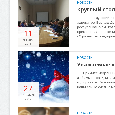
НОВОСТИ
Круглый сто
Заведующий Специа
адвокатов Борташ Дми
республиканской кол
11
применения положений 
«О развитии предприн
ЯНВАРЯ
2018
НОВОСТИ
Уважаемые к
Примите искренние п
любимые праздники м
год принесет благопол
27
Ваши самые смелые ме
ДЕКАБРЯ
2017
НОВОСТИ