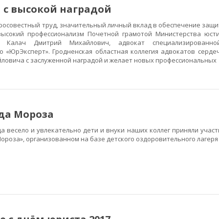
 с высокой наградой
осовестный труд, значительный личный вклад в обеспечение защи
высокий профессионализм Почетной грамотой Министерства юст
н Калач Дмитрий Михайлович, адвокат специализированно
но «ЮрЭксперт». Гродненская областная коллегия адвокатов серде
ловича с заслуженной наградой и желает новых профессиональных
да Мороза
 весело и увлекательно дети и внуки наших коллег приняли участ
ороза», организованном на базе детского оздоровительного лагеря