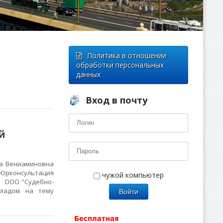
Политика в отношении
обработки персональных
данных
Вход в почту
й
на Вениаминовна
(Юрконсультация
чужой компьютер
о ООО "Судебно-
кладом на тему