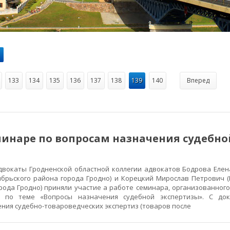
133
134
135
136
137
138
139
140
Вперед
минаре по вопросам назначения судебно
адвокаты Гродненской областной коллегии адвокатов Бодрова Еле
ябрьского района города Гродно) и Корецкий Мирослав Петрович 
рода Гродно) приняли участие а работе семинара, организованног
я" по теме «Вопросы назначения судебной экспертизы». С до
ния судебно-товароведческих экспертиз (товаров после