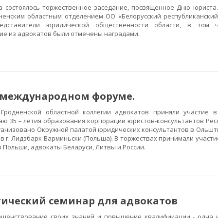
 состоялось торжественное заседание, посвященное Дню юриста.
ненским областным отделением ОО «Белорусский республиканский
едставители юридической общественности области, в том 
 из адвокатов были отмечены наградами.
в международном форуме.
ненской областной коллегии адвокатов приняли участие в
аю 35 – летия образования корпорации юристов-консультантов Рес
ганизовано Окружной палатой юридических консультантов в Ольшт
а в г. Лидзбарк Варминьски (Польша). В торжествах принимали участ
в Польши, адвокаты Беларуси, Литвы и России.
тический семинар для адвокатов
нствование своих знаний и повышение квалификации - одна и