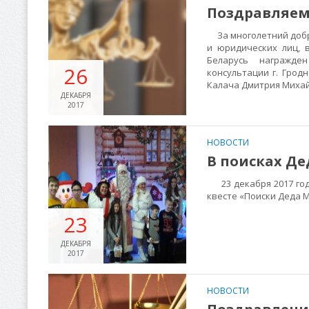
Поздравляем
За многолетний добр
и юридических лиц, 
Беларусь награжде
26
консультации г. Грод
Калача Дмитрия Михай
ДЕКАБРЯ
2017
НОВОСТИ
В поисках Де
23 декабря 2017 года
квесте «Поиски Деда М
23
ДЕКАБРЯ
2017
НОВОСТИ