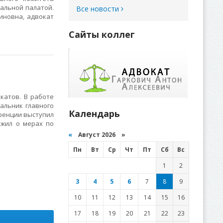
иальной палатой.
Все новости
иновна, адвокат
Сайты коллег
катов. В работе
альник главного
Календарь
ренции выступил
ожил о мерах по
«
Август 2026 »
Пн
Вт
Ср
Чт
Пт
Сб
Вс
1
2
3
4
5
6
7
8
9
10
11
12
13
14
15
16
17
18
19
20
21
22
23