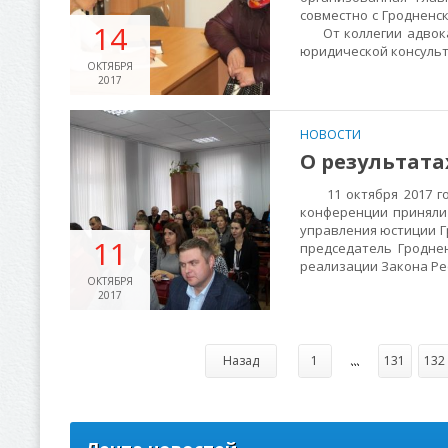
совместно с Гродненс
14
От коллегии адвокат
юридической консульта
ОКТЯБРЯ
2017
НОВОСТИ
О результат
11 октября 2017 год
конференции приняли 
управления юстиции 
11
председатель Гродне
реализации Закона Рес
ОКТЯБРЯ
2017
Назад
1
...
131
132