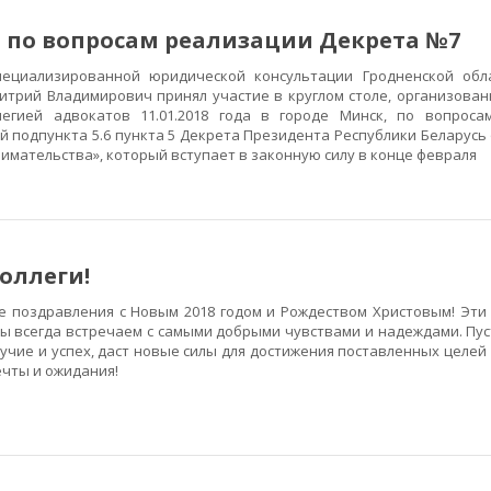
л по вопросам реализации Декрета №7
лизированной юридической консультации Гродненской обла
трий Владимирович принял участие в круглом столе, организован
легией адвокатов 11.01.2018 года в городе Минск, по вопроса
подпункта 5.6 пункта 5 Декрета Президента Республики Беларусь о
имательства», который вступает в законную силу в конце февраля
оллеги!
оздравления с Новым 2018 годом и Рождеством Христовым! Эти
ы всегда встречаем с самыми добрыми чувствами и надеждами. Пу
учие и успех, даст новые силы для достижения поставленных целей
чты и ожидания!