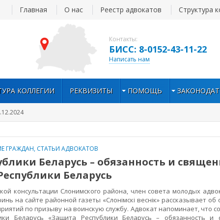
Главная
О нас
Реестр адвокатов
Структура к
Контакты:
БИСС: 8-0152-43-11-22
Написать нам
ТУРА КОЛЛЕГИИ
РЕКВИЗИТЫ
ПОМОЩЬ
ЗАКОНОДАТ
.12.2024
Е ГРАЖДАН
,
СТАТЬИ АДВОКАТОВ
блики Беларусь – обязанность и свяще
Республики Беларусь
 консультации Слонимского района, член совета молодых адво
инь на сайте районной газеты «Слонімскі веснік» рассказывает об
риятий по призыву на воинскую службу. Адвокат напоминает, что со
лики Беларусь «Защита Республики Беларусь – обязанность и 