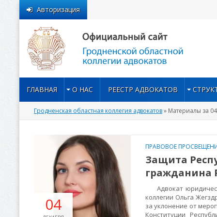
Авторизация
ГЛАВНАЯ
О НАС
РЕЕСТР АДВОКАТОВ
СТРУК
Гродненская областная коллегия адвокатов
» Материалы за 04
ПРАВОВОЕ ПРОСВЕЩЕНИ
Защита Респу
гражданина 
Адвокат юридической
коллегии Ольга Жегздр
04
за уклонение от мероп
Конституции Респуб