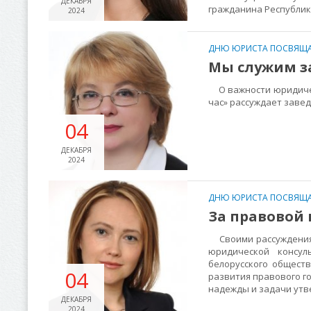
ДЕКАБРЯ
гражданина Республик
2024
ДНЮ ЮРИСТА ПОСВЯЩА
Мы служим з
О важности юридичес
час» рассуждает заве
04
ДЕКАБРЯ
2024
ДНЮ ЮРИСТА ПОСВЯЩА
За правовой
Своими рассуждениям
юридической консул
белорусского обществ
04
развития правового го
надежды и задачи утв
ДЕКАБРЯ
2024