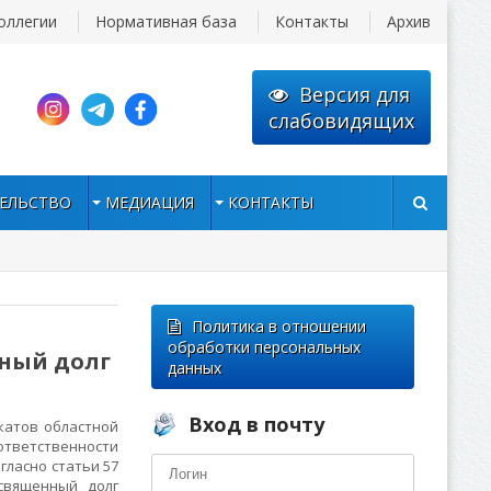
оллегии
Нормативная база
Контакты
Архив
Версия для
слабовидящих
ЕЛЬСТВО
МЕДИАЦИЯ
КОНТАКТЫ
Политика в отношении
обработки персональных
нный долг
данных
Вход в почту
катов областной
 ответственности
гласно статьи 57
священный долг