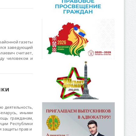
 районной газеты
ился заведующий
лаевич считает,
ду человеком и
ики
ю деятельность,
Беларусь, иными
ощь гражданам,
уции Республики
и защиты прав и