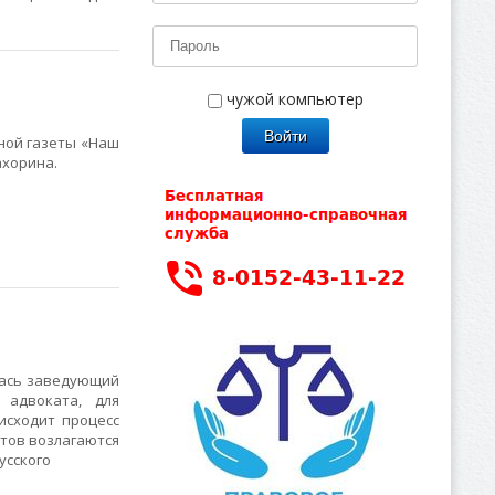
чужой компьютер
ной газеты «Наш
ахорина.
лась заведующий
 адвоката, для
исходит процесс
стов возлагаются
усского