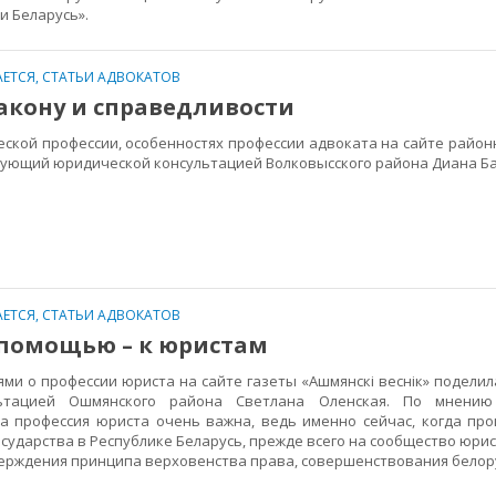
и Беларусь».
ЕТСЯ
,
СТАТЬИ АДВОКАТОВ
акону и справедливости
кой профессии, особенностях профессии адвоката на сайте район
дующий юридической консультацией Волковысского района Диана Б
ЕТСЯ
,
СТАТЬИ АДВОКАТОВ
 помощью – к юристам
и о профессии юриста на сайте газеты «Ашмянскі веснік» подели
ьтацией Ошмянского района Светлана Оленская. По мнению
а профессия юриста очень важна, ведь именно сейчас, когда про
сударства в Республике Беларусь, прежде всего на сообщество юри
ерждения принципа верховенства права, совершенствования белор