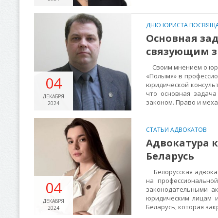
ДНЮ ЮРИСТА ПОСВЯЩА
Основная зад
связующим з
Своим мнением о юрид
«Полымя» в професси
04
юридической консульт
что основная задача
ДЕКАБРЯ
законом. Право и мех
2024
СТАТЬИ АДВОКАТОВ
Адвокатура к
Беларусь
Белорусская адвокат
на профессиональной
04
законодательными а
юридическим лицам и
ДЕКАБРЯ
Беларусь, которая за
2024