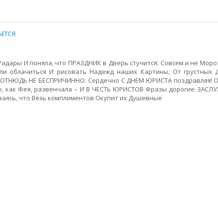
ЕТСЯ
адары И поняла, что ПРАЗДНИК в Дверь стучится: Совсем и не Моро
ли облачиться И рисовать Надежд наших Картины, От грустных 
е ОТНЮДЬ НЕ БЕСПРИЧИННО: Сердечно С ДНЕМ ЮРИСТА поздравляя! 
ко, как Фея, развенчала – И В ЧЕСТЬ ЮРИСТОВ Фразы дорогие ЗАС
еваясь, что Вязь комплиментов Окупит их Душевные