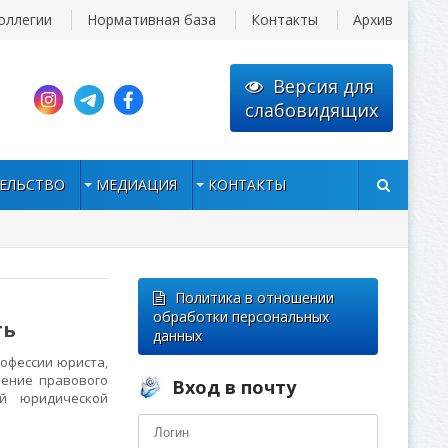
оллегии
Нормативная база
Контакты
Архив
Версия для
слабовидящих
ЕЛЬСТВО
МЕДИАЦИЯ
КОНТАКТЫ
Политика в отношении
обработки персональных
ть
данных
офессии юриста,
оение правового
Вход в почту
ий юридической