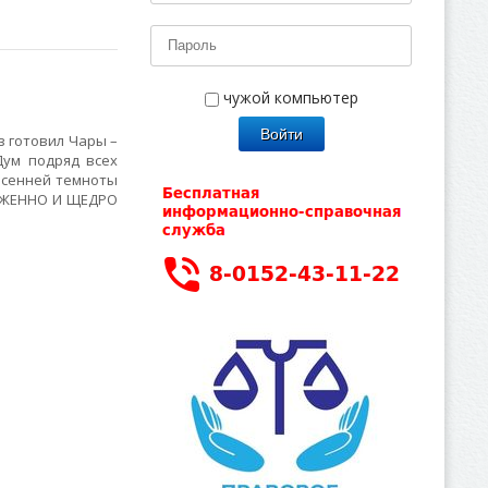
чужой компьютер
з готовил Чары –
Дум подряд всех
Осенней темноты
ЛУЖЕННО И ЩЕДРО