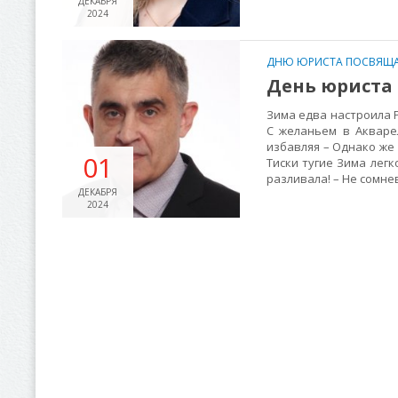
ДЕКАБРЯ
2024
ДНЮ ЮРИСТА ПОСВЯЩА
День юриста
Зима едва настроила Р
С желаньем в Акваре
избавляя – Однако ж
01
Тиски тугие Зима лег
разливала! – Не сомн
ДЕКАБРЯ
2024