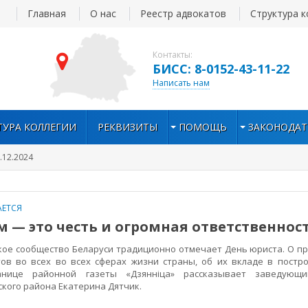
Главная
О нас
Реестр адвокатов
Структура к
Контакты:
БИСС: 8-0152-43-11-22
Написать нам
ТУРА КОЛЛЕГИИ
РЕКВИЗИТЫ
ПОМОЩЬ
ЗАКОНОДАТ
.12.2024
ЕТСЯ
 — это честь и огромная ответственнос
 сообщество Беларуси традиционно отмечает День юриста. О пр
ов во всех во всех сферах жизни страны, об их вкладе в постр
анице районной газеты «Дзянніца» рассказывает заведующ
ского района Екатерина Дятчик.