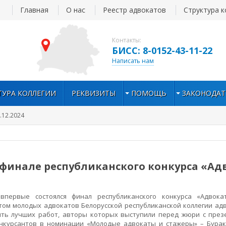
Главная
О нас
Реестр адвокатов
Структура к
Контакты:
БИСС: 8-0152-43-11-22
Написать нам
ТУРА КОЛЛЕГИИ
РЕКВИЗИТЫ
ПОМОЩЬ
ЗАКОНОДАТ
.12.2024
 финале республиканского конкурса «Ад
рвые состоялся финал республиканского конкурса «Адвокат
ом молодых адвокатов Белорусской республиканской коллегии адв
ять лучших работ, авторы которых выступили перед жюри с през
онкурсантов в номинации «Молодые адвокаты и стажеры» – Бура