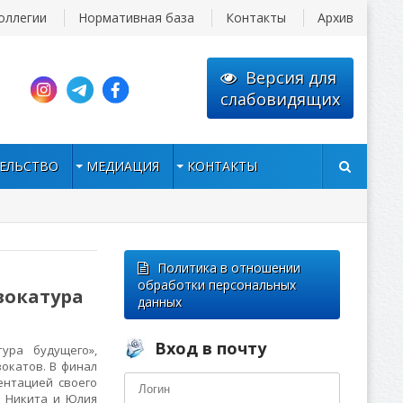
оллегии
Нормативная база
Контакты
Архив
Версия для
слабовидящих
ЕЛЬСТВО
МЕДИАЦИЯ
КОНТАКТЫ
Политика в отношении
обработки персональных
вокатура
данных
Вход в почту
ура будущего»,
окатов. В финал
ентацией своего
к Никита и Юлия