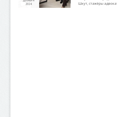
ДЕКАБРЯ
Шкут, стажёры адвока
2024