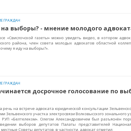
Е ГРАЖДАН
 на выборы? - мнение молодого адвокат
 «Свислочской газеты» можно увидеть видео, в котором адвок
чского района, член совета молодых адвокатов областной колле
Почему я иду на выборы?».
Е ГРАЖДАН
ачинается досрочное голосование по в
 речь на встрече адвоката юридической консультации Зельвенско
ми Зельвенского участка электросвязи Волковысского зонального у
а РУП «Белтелеком». Олегом Александровичем был разъяснён пор
оведении выборов депутатов Палаты представителей Национал
 местные Советы депутатов, в частности, адвокат отметил: