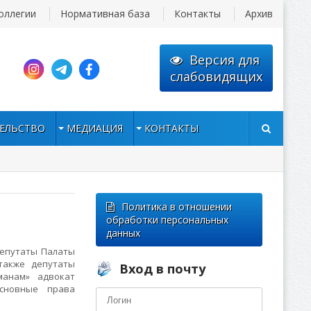
оллегии
Нормативная база
Контакты
Архив
Версия для
слабовидящих
ЕЛЬСТВО
МЕДИАЦИЯ
КОНТАКТЫ
Политика в отношении
обработки персональных
данных
депутаты Палаты
также депутаты
Вход в почту
манам» адвокат
основные права