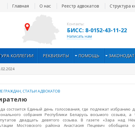
Главная
О нас
Реестр адвокатов
Структура к
Контакты:
БИСС: 8-0152-43-11-22
Написать нам
ТУРА КОЛЛЕГИИ
РЕКВИЗИТЫ
ПОМОЩЬ
ЗАКОНОДАТ
.02.2024
Е ГРАЖДАН
,
СТАТЬИ АДВОКАТОВ
ирателю
а состоится Единый день голосования, где подлежат избранию 
онального собрания Республики Беларусь восьмого созыва, а 
путатов двадцать девятого созыва. В газете «Зара над Нё
льтации Мостовского района Анастасия Пецевич обобщила 