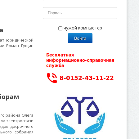
чужой компьютер
а
ат юридической
гии Роман Гущин
ыборам
го района Олега
зла электросвязи
ядок досрочного
ьного собрания