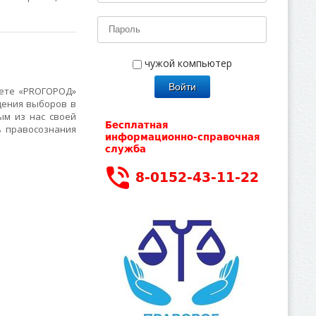
чужой компьютер
зете «PROГОРОД»
дения выборов в
ым из нас своей
ь правосознания