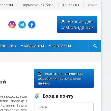
оллегии
Нормативная база
Контакты
Архив
Версия для
слабовидящих
ЕЛЬСТВО
МЕДИАЦИЯ
КОНТАКТЫ
Политика в отношении
обработки персональных
ой
данных
Вход в почту
ем председателя
легии проведен
 коллегии Вадим
стажировки, что