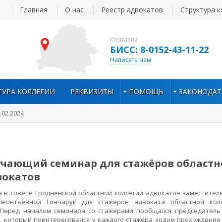
Главная
О нас
Реестр адвокатов
Структура к
Контакты:
БИСС: 8-0152-43-11-22
Написать нам
ТУРА КОЛЛЕГИИ
РЕКВИЗИТЫ
ПОМОЩЬ
ЗАКОНОДАТ
.02.2024
учающий семинар для стажёров областн
вокатов
 в совете Гродненской областной коллегии адвокатов заместител
Леонтьевной Гончарук для стажёров адвоката областной кол
Перед началом семинара со стажёрами пообщался председатель
 который поинтересовался у каждого стажёра ходом прохождения 