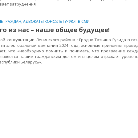
вает затруднения.
Е ГРАЖДАН
,
АДВОКАТЫ КОНСУЛЬТУРУЮТ В СМИ
о из нас – наше общее будущее!
 консультации Ленинского района г.Гродно Татьяна Гулида в га
сти электоральной кампании 2024 года, основные принципы прове
ает, что «необходимо помнить и понимать, что проявление кажд
 является нашим гражданским долгом и в целом отражает уровен
еспублики Беларусь».