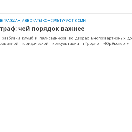
Е ГРАЖДАН
,
АДВОКАТЫ КОНСУЛЬТУРУЮТ В СМИ
траф: чей порядок важнее
азбивки клумб и палисадников во дворах многоквартирных до
рованной юридической консультации г.Гродно «ЮрЭксперт»