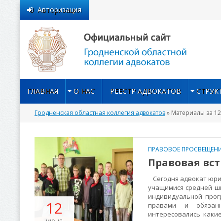
Авторизация
ГЛАВНАЯ
О НАС
РЕЕСТР АДВОКАТОВ
СТРУК
Гродненская областная коллегия адвокатов
» Материалы за 12
ПРАВОВОЕ ПРОСВЕЩЕНИ
Правовая вс
Сегодня адвокат юрид
учащимися средней шк
индивидуальной прог
12
правами и обязанн
интересовались каки