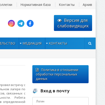
оллегии
Нормативная база
Контакты
Архив
Версия для
слабовидящих
ЕЛЬСТВО
МЕДИАЦИЯ
КОНТАКТЫ
Политика в отношении
обработки персональных
данных
провел встречу с
льном лагере по
Вход в почту
ов, связанных с
ности. Ребята
 в определенной