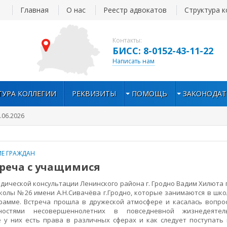
Главная
О нас
Реестр адвокатов
Структура к
Контакты:
БИСС: 8-0152-43-11-22
Написать нам
ТУРА КОЛЛЕГИИ
РЕКВИЗИТЫ
ПОМОЩЬ
ЗАКОНОДАТ
.06.2026
Е ГРАЖДАН
треча с учащимися
ической консультации Ленинского района г. Гродно Вадим Хилюта 
олы №26 имени А.Н.Сивачёва г.Гродно, которые занимаются в шко
рамме. Встреча прошла в дружеской атмосфере и касалась вопрос
остями несовершеннолетних в повседневной жизнедеятель
е у них есть права в различных сферах и как следует поступать