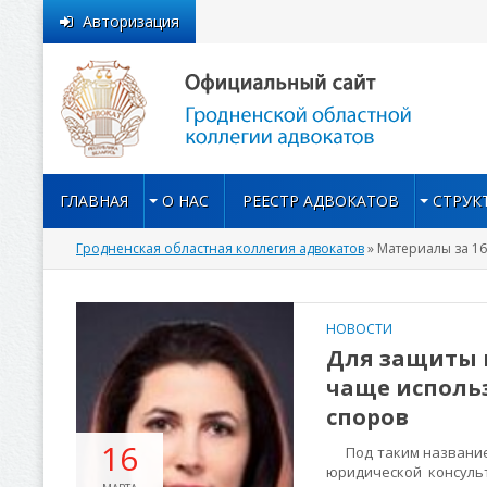
Авторизация
ГЛАВНАЯ
О НАС
РЕЕСТР АДВОКАТОВ
СТРУК
Гродненская областная коллегия адвокатов
» Материалы за 16
НОВОСТИ
Для защиты 
чаще исполь
споров
16
Под таким названием
юридической консуль