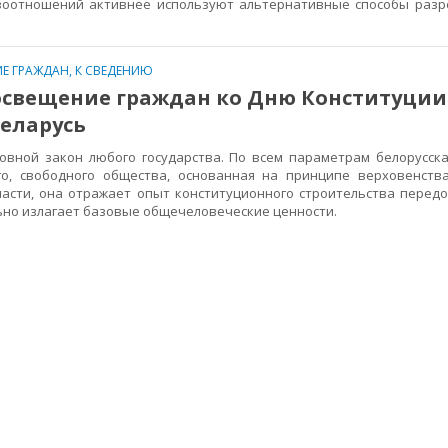
воотношений активнее используют альтернативные способы раз
Е ГРАЖДАН
,
К СВЕДЕНИЮ
освещение граждан ко Дню Конституции
еларусь
ной закон любого государства. По всем параметрам белорусска
го, свободного общества, основанная на принципе верховенств
асти, она отражает опыт конституционного строительства передо
ьно излагает базовые общечеловеческие ценности.