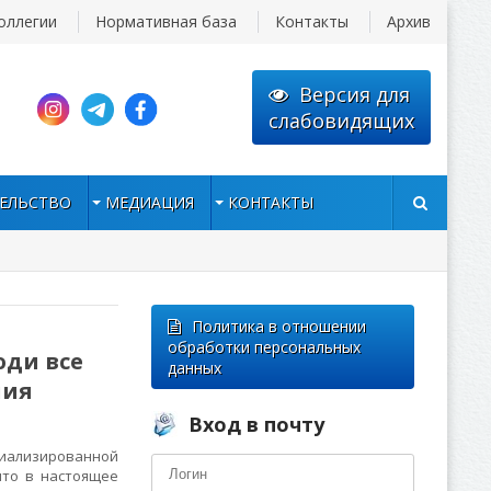
оллегии
Нормативная база
Контакты
Архив
Версия для
слабовидящих
ЕЛЬСТВО
МЕДИАЦИЯ
КОНТАКТЫ
Политика в отношении
обработки персональных
ди все
данных
ния
Вход в почту
циализированной
что в настоящее