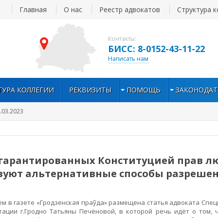
Главная
О нас
Реестр адвокатов
Структура к
Контакты:
БИСС: 8-0152-43-11-22
Написать нам
ТУРА КОЛЛЕГИИ
РЕКВИЗИТЫ
ПОМОЩЬ
ЗАКОНОДАТ
.03.2023
гарантированных Конституцией прав лю
зуют альтернативные способы разреше
 в газете «Гродзенская праўда» размещена статья адвоката Спе
тации г.Гродно Татьяны Печёновой, в которой речь идёт о том, 