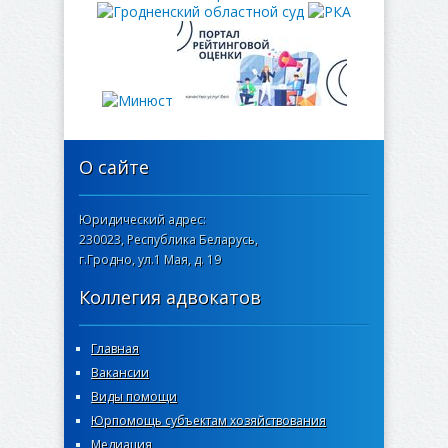
О сайте
Юридический адрес:
230023, Республика Беларусь,
г.Гродно, ул.1 Мая, д. 19
Коллегия адвокатов
Главная
Вакансии
Виды помощи
Юрпомощь субъектам хозяйствования
Медиация