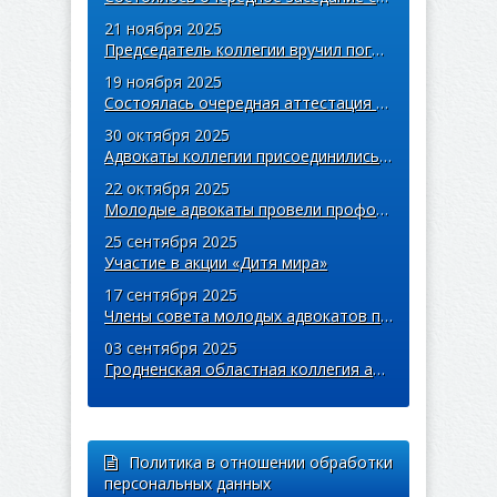
21 ноября 2025
Председатель коллегии вручил погоны учащимся правовых классов
19 ноября 2025
Состоялась очередная аттестация адвокатов областной коллегии
30 октября 2025
Адвокаты коллегии присоединились к акции «Дай лесу новае жыццё»
22 октября 2025
Молодые адвокаты провели профориентационную встречу со студентами Купаловского университета
25 сентября 2025
Участие в акции «Дитя мира»
17 сентября 2025
Члены совета молодых адвокатов приняли участие в легкоатлетическом забеге «Пробег единства»
03 сентября 2025
Гродненская областная коллегия адвокатов поддержала благотворительную кампанию «Соберем детей в школу»
Политика в отношении обработки
персональных данных