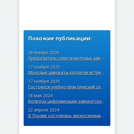
Похожие публикации:
28 января 2026
Председатель совета молодых адвокатов БРКА с рабочей поездкой посетила колл ...
17 ноября 2025
Молодые адвокаты коллегии встретились с руководством БРКА и областной колле ...
17 ноября 2025
Состоялся учебно-практический семинар для адвокатов коллегии
18 мая 2024
Вопросы цифровизации адвокатской деятельности обсудили на дискуссионной пло ...
22 апреля 2024
В Пскове состоялась дискуссионная площадка молодых адвокатов