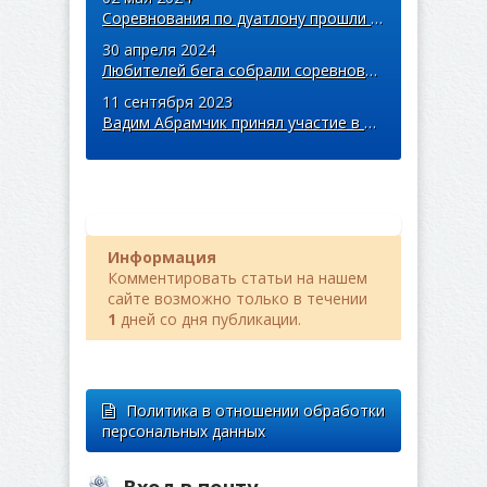
Соревнования по дуатлону прошли в Дрогичине
30 апреля 2024
Любителей бега собрали соревнования «Ошмянская весна»
11 сентября 2023
Вадим Абрамчик принял участие в Минском полумарафоне
Информация
Комментировать статьи на нашем
сайте возможно только в течении
1
дней со дня публикации.
Политика в отношении обработки
персональных данных