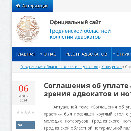
Авторизация
ГЛАВНАЯ
О НАС
РЕЕСТР АДВОКАТОВ
СТРУК
Гродненская областная коллегия адвокатов
»
К сведению
» Со
Соглашения об уплате 
06
зрения адвокатов и но
ИЮНЯ
2024
Актуальной теме «Соглашения об уплат
практик» был посвящён круглый стол с
молодых нотариусов Гродненского нот
Гродненской областной нотариальной пал