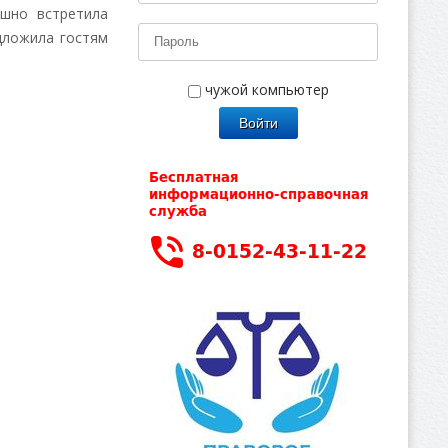
шно встретила
дложила гостям
чужой компьютер