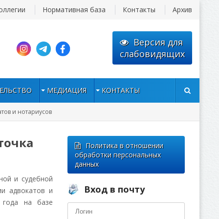
оллегии
Нормативная база
Контакты
Архив
Версия для
слабовидящих
ЕЛЬСТВО
МЕДИАЦИЯ
КОНТАКТЫ
атов и нотариусов
точка
Политика в отношении
обработки персональных
данных
ной и судебной
Вход в почту
ии адвокатов и
 года на базе