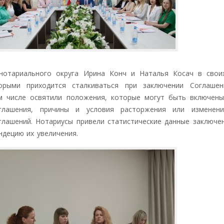
ариального округа Ирина Конч и Наталья Косач в своих
орыми приходится сталкиваться при заключении Соглаше
м числе освятили положения, которые могут быть включен
лашения, причины и условия расторжения или изменени
глашений. Нотариусы привели статистические данные заключе
ндецию их увеличения.