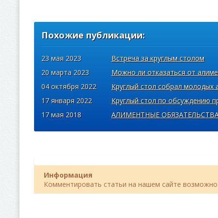
Похожие публикации:
23 мая 2023
Встреча за круглым столом
20 марта 2023
Можно ли отказаться от алимен
04 октября 2022
Круглый стол собрал молодых 
17 января 2022
Круглый стол по обсуждению п
17 мая 2018
АЛИМЕНТНЫЕ ОБЯЗАТЕЛЬСТВ
Информация
Комментировать статьи на нашем сайте возможно