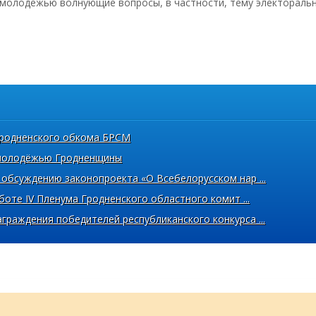
 молодежью волнующие вопросы, в частности, тему электоральн
Гродненского обкома БРСМ
 молодёжью Гродненщины
обсуждению законопроекта «О Всебелорусском нар ...
боте IV Пленума Гродненского областного комит ...
раждения победителей республиканского конкурса ...