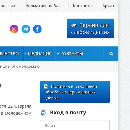
оллегии
Нормативная база
Контакты
Архив
Версия для
слабовидящих
ЕЛЬСТВО
МЕДИАЦИЯ
КОНТАКТЫ
ый диалог с молодёжью
и
Политика в отношении
обработки персональных
данных
стя 22 февраля
Вход в почту
х в молодежном