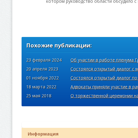
котором руководство области обсудило с
Похожие публикации:
23 февраля 2024
Об участии в работе пленума 
20 апреля 2023
Состоялся открытый диалог с
01 ноября 2022
Состоялся открытый диалог по 
18 марта 2022
Адвокаты приняли участие в ра
25 мая 2018
О торжественной церемонии наг
Информация