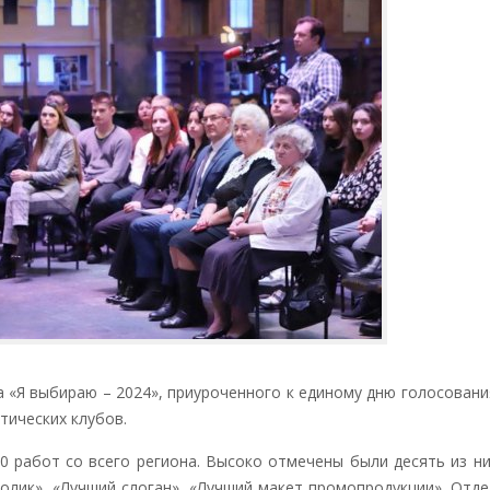
«Я выбираю – 2024», приуроченного к единому дню голосовани
тических клубов.
работ со всего региона. Высоко отмечены были десять из ни
олик», «Лучший слоган», «Лучший макет промопродукции». Отд