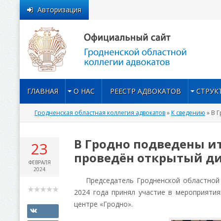
Авторизация
ГЛАВНАЯ
О НАС
РЕЕСТР АДВОКАТОВ
СТРУК
Гродненская областная коллегия адвокатов
»
К сведению
» В 
В Гродно подведены ит
23
проведён открытый д
ФЕВРАЛЯ
2024
Председатель Гродненской областной к
2024 года принял участие в мероприят
центре «Гродно».