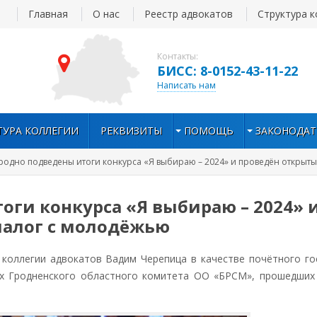
Главная
О нас
Реестр адвокатов
Структура к
Контакты:
БИСС: 8-0152-43-11-22
Написать нам
ТУРА КОЛЛЕГИИ
РЕКВИЗИТЫ
ПОМОЩЬ
ЗАКОНОДАТ
Гродно подведены итоги конкурса «Я выбираю – 2024» и проведён открыт
оги конкурса «Я выбираю – 2024» 
иалог с молодёжью
оллегии адвокатов Вадим Черепица в качестве почётного го
иях Гродненского областного комитета ОО «БРСМ», прошедши