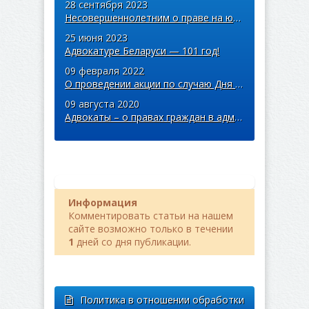
28 сентября 2023
Несовершеннолетним о праве на юридическую помощь и об ответственности за не ...
25 июня 2023
Адвокатуре Беларуси — 101 год!
09 февраля 2022
О проведении акции по случаю Дня памяти воинов-интернационалистов
09 августа 2020
Адвокаты – о правах граждан в административном процессе.
Информация
Комментировать статьи на нашем
сайте возможно только в течении
1
дней со дня публикации.
Политика в отношении обработки