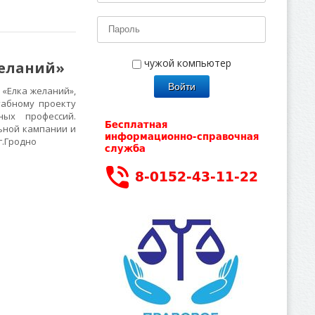
чужой компьютер
желаний»
«Елка желаний»,
табному проекту
ных профессий.
ьной кампании и
г.Гродно