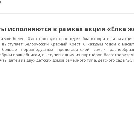
а
ты исполняются в рамках акции «Ёлка 
уже более 10 лет проходит новогодняя благотворительная акция 
 выступает Белорусский Красный Крест. С каждым годом к масш
е больше неравнодушных представителей самых разнообраз
добрым волшебником, выступив одним из партнёров благотворител
ты детей из двух детских домов семейного типа, детского сада № 5 