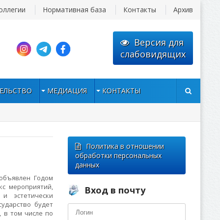
оллегии
Нормативная база
Контакты
Архив
Версия для
слабовидящих
ЕЛЬСТВО
МЕДИАЦИЯ
КОНТАКТЫ
Политика в отношении
обработки персональных
данных
объявлен Годом
кс мероприятий,
Вход в почту
 и эстетически
сударство будет
 в том числе по