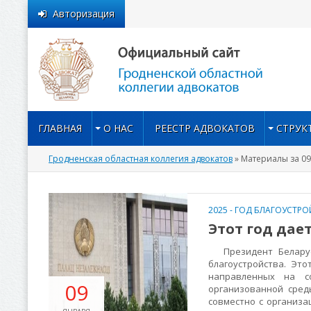
Авторизация
ГЛАВНАЯ
О НАС
РЕЕСТР АДВОКАТОВ
СТРУК
Гродненская областная коллегия адвокатов
» Материалы за 09
2025 - ГОД БЛАГОУСТР
Этот год дае
Президент Беларуси
благоустройства. Эт
направленных на с
09
организованной сред
совместно с организа