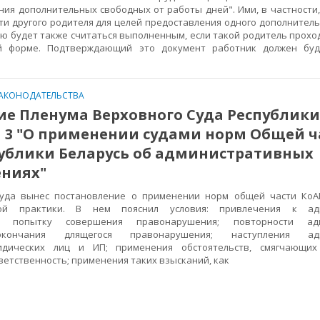
ния дополнительных свободных от работы дней". Ими, в частности
сти другого родителя для целей предоставления одного дополнител
лю будет также считаться выполненным, если такой родитель прохо
й форме. Подтверждающий это документ работник должен буд
АКОНОДАТЕЛЬСТВА
е Пленума Верховного Суда Республики
2 N 3 "О применении судами норм Общей 
публики Беларусь об административных
ниях"
Суда вынес постановление о применении норм общей части КоА
ной практики. В нем пояснил условия: привлечения к адм
а попытку совершения правонарушения; повторности адм
окончания длящегося правонарушения; наступления адм
идических лиц и ИП; применения обстоятельств, смягчающи
етственность; применения таких взысканий, как