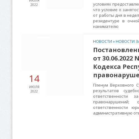
ИЮЛЯ
условиях предоставле
2022
что условие о занято
от работы дня в неде
резидентуре в очно
нанимателю
НОВОСТИ
»
НОВОСТИ З
Постановлени
от 30.06.202
Кодекса Рес
правонаруше
14
Пленум Верховного 
ИЮЛЯ
результатов судеб
2022
ответственности з
правонарушений; 
ответственности юр
административную отв