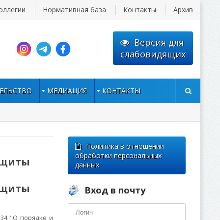
оллегии
Нормативная база
Контакты
Архив
Версия для
слабовидящих
ЕЛЬСТВО
МЕДИАЦИЯ
КОНТАКТЫ
Политика в отношении
обработки персональных
ащиты
данных
ащиты
Вход в почту
 34 "О порядке и