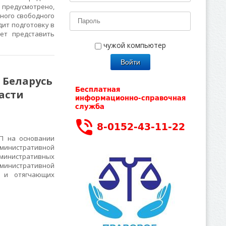
, предусмотрено,
ьного свободного
дит подготовку в
ет представить
чужой компьютер
 Беларусь
части
П на основании
инистративной
инистративных
инистративной
х и отягчающих