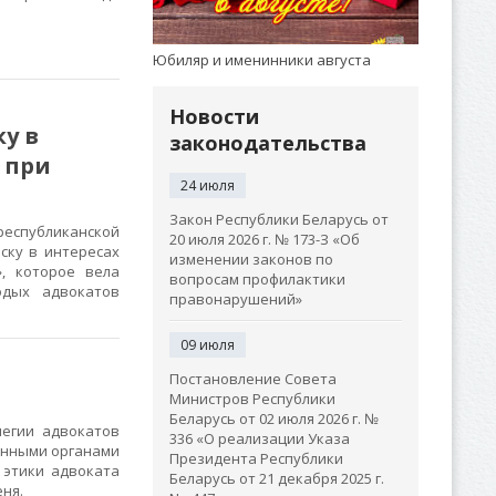
Юбиляр и именинники августа
Новости
у в
законодательства
 при
24 июля
Закон Республики Беларусь от
республиканской
20 июля 2026 г. № 173-З «Об
ску в интересах
изменении законов по
, которое вела
вопросам профилактики
одых адвокатов
правонарушений»
09 июля
Постановление Совета
Министров Республики
Беларусь от 02 июля 2026 г. №
егии адвокатов
336 «О реализации Указа
венными органами
Президента Республики
 этики адвоката
Беларусь от 21 декабря 2025 г.
еня.