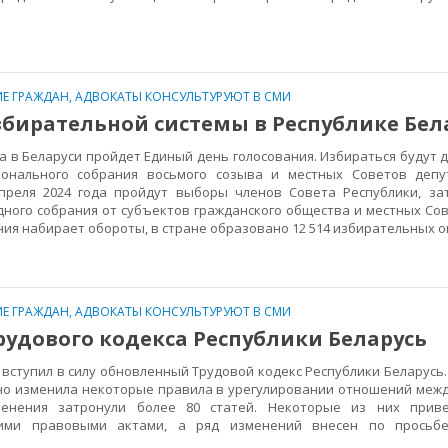
Е ГРАЖДАН
,
АДВОКАТЫ КОНСУЛЬТУРУЮТ В СМИ
бирательной системы в Республике Бел
 в Беларуси пройдет Единый день голосования. Избираться будут 
ионального собрания восьмого созыва и местных Советов депу
апреля 2024 года пройдут выборы членов Совета Республики, за
дного собрания от субъектов гражданского общества и местных Со
ия набирает обороты, в стране образовано 12 514 избирательных о
Е ГРАЖДАН
,
АДВОКАТЫ КОНСУЛЬТУРУЮТ В СМИ
удового кодекса Республики Беларусь
 вступил в силу обновленный Трудовой кодекс Республики Беларусь
но изменила некоторые правила в урегулировании отношений меж
менения затронули более 80 статей. Некоторые из них прив
гими правовыми актами, а ряд изменений внесен по просьб