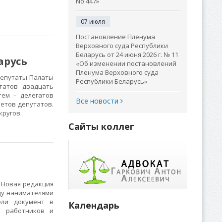
No 447»
07 июля
Постановление Пленума
Верховного суда Республики
Беларусь от 24 июня 2026 г. № 11
арусь
«Об изменении постановлений
Пленума Верховного суда
депутаты Палаты
Республики Беларусь»
татов двадцать
тем – делегатов
Все новости
ветов депутатов.
кругов.
Сайты коллег
. Новая редакция
ду нанимателями
ели документ в
Календарь
е работников и