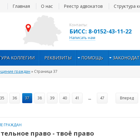
Главная
О нас
Реестр адвокатов
Структура к
Контакты:
БИСС: 8-0152-43-11-22
Написать нам
ТУРА КОЛЛЕГИИ
РЕКВИЗИТЫ
ПОМОЩЬ
ЗАКОНОДАТ
ещение граждан
» Страница 37
35
36
37
38
39
40
41
...
47
Вперед
Е ГРАЖДАН
тельное право - твоё право