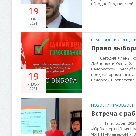
г.Гродно Гродненской
19
ЯНВАРЯ
2024
ПРАВОВОЕ ПРОСВЕЩЕНИ
Право выбор
Сегодня члены сове
Лейчонок и Ольга Же
Белорусской респуб
19
предвыборной агитац
Беларусь) и ответстве
ЯНВАРЯ
2024
НОВОСТИ
,
ПРАВОВОЕ П
Встреча с ра
18 января 2024 го
«ЮрЭксперт» Юлия Шу
ЧУПТП «Клевер-БИГ». 