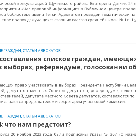
кой консультацией Щучинского района Екатерина Дятчик 24 ян
ероприятии «Час правовой информации» в Публичном центре прав
ой библиотеке имени Тетки. Адвокатом проведен тематический час
 твое право» для учащихся старших классов средней школы № 1 г. 
Е ГРАЖДАН
,
СТАТЬИ АДВОКАТОВ
 составления списков граждан, имеющи
в выборах, референдуме, голосовании о
ющих право участвовать в выборах Президента Республики Бела
ей, депутатов местных Советов депутатов, референдуме, голосо
ставителей, депутата местного Совета депутатов, составляются по
дписываются председателем и секретарем участковой комиссии.
Е ГРАЖДАН
,
СТАТЬИ АДВОКАТОВ
4: что нам предстоит?
си 20 ноября 2023 года были подписаны Указы № 367 «О назн