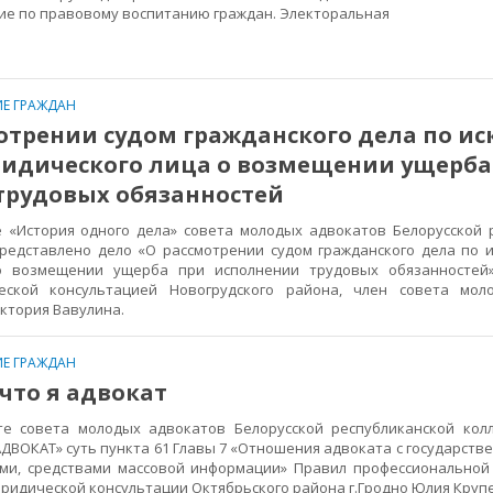
е по правовому воспитанию граждан. Электоральная
Е ГРАЖДАН
отрении судом гражданского дела по иск
ридического лица о возмещении ущерба
трудовых обязанностей
История одного дела» совета молодых адвокатов Белорусской 
редставлено дело «О рассмотрении судом гражданского дела по и
о возмещении ущерба при исполнении трудовых обязанностей»
ской консультацией Новогрудского района, член совета мол
иктория Вавулина.
Е ГРАЖДАН
 что я адвокат
совета молодых адвокатов Белорусской республиканской колл
АДВОКАТ» суть пункта 61 Главы 7 «Отношения адвоката с государст
ми, средствами массовой информации» Правил профессиональной
ридической консультации Октябрьского района г.Гродно Юлия Круп