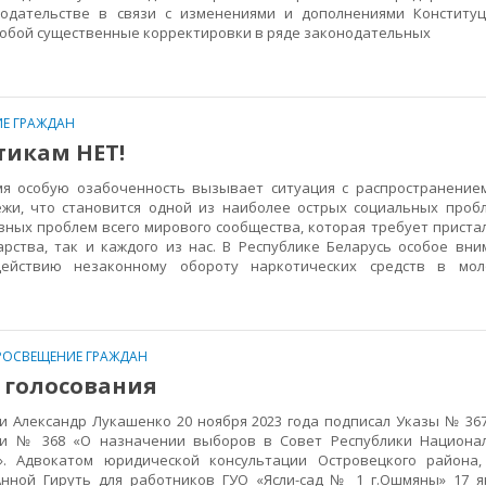
одательстве в связи с изменениями и дополнениями Конституц
собой существенные корректировки в ряде законодательных
Е ГРАЖДАН
тикам НЕТ!
особую озабоченность вызывает ситуация с распространением
ежи, что становится одной из наиболее острых социальных проб
авных проблем всего мирового сообщества, которая требует прист
арства, так и каждого из нас. В Республике Беларусь особое вни
ействию незаконному обороту наркотических средств в мол
РОСВЕЩЕНИЕ ГРАЖДАН
 голосования
Александр Лукашенко 20 ноября 2023 года подписал Указы № 36
 и № 368 «О назначении выборов в Совет Республики Национал
». Адвокатом юридической консультации Островецкого района,
нной Гируть для работников ГУО «Ясли-сад № 1 г.Ошмяны» 17 я