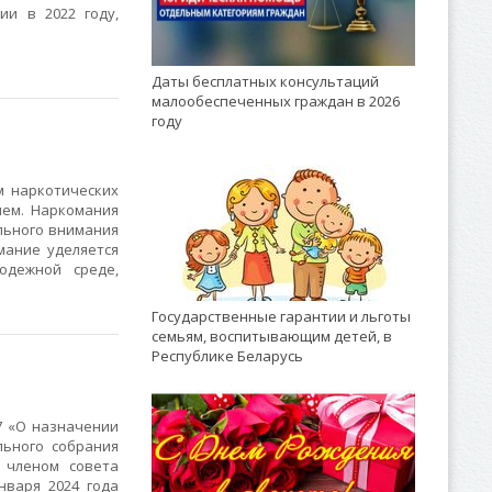
ии в 2022 году,
Даты бесплатных консультаций
малообеспеченных граждан в 2026
году
 наркотических
лем. Наркомания
ального внимания
мание уделяется
одежной среде,
Государственные гарантии и льготы
семьям, воспитывающим детей, в
Республике Беларусь
7 «О назначении
ьного собрания
 членом совета
нваря 2024 года