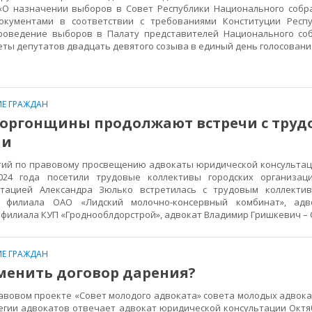
«О назначении выборов в Совет Республики Национального собр
окументами в соответствии с требованиями Конституции Респу
роведение выборов в Палату представителей Национального со
еты депутатов двадцать девятого созыва в единый день голосовани
Е ГРАЖДАН
оргонщины продолжают встречи с тру
ми
й по правовому просвещению адвокаты юридической консультац
024 года посетили трудовые коллективы городских организац
ьтацией Александра Зюлько встретилась с трудовым коллектив
 филиала ОАО «Лидский молочно-консервный комбинат», адв
4 филиала КУП «Гроднооблдорстрой», адвокат Владимир Гришкевич – 
Е ГРАЖДАН
менить договор дарения?
вовом проекте «Совет молодого адвоката» совета молодых адвока
егии адвокатов отвечает адвокат юридической консультации Октя