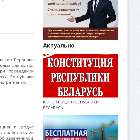
Актуально
катов Вероника
лодых адвокатов
при проведении
кса Республики
нистративных
КОНСТИТУЦИЯ РЕСПУБЛИКИ
БЕЛАРУСЬ
цией г. Гродно
у с работниками
об изменениях в