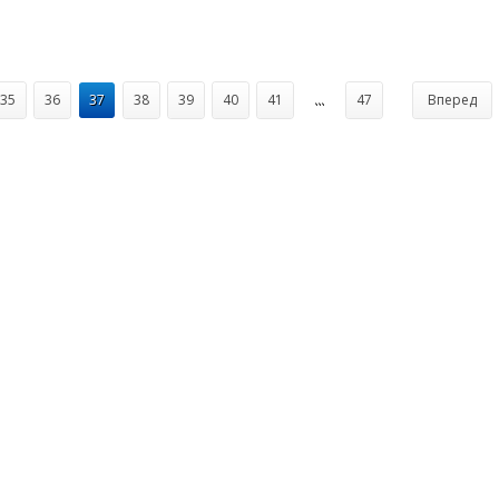
35
36
37
38
39
40
41
...
47
Вперед