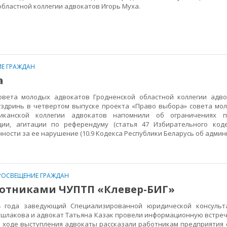
 областной коллегии адвокатов Игорь Муха.
Е ГРАЖДАН
а
та молодых адвокатов Гродненской областной коллегии адво
гздринь в четвертом выпуске проекта «Право выбора» совета мо
ликанской коллегии адвокатов напомнили об ограничениях 
ии, агитации по референдуму (статья 47 Избирательного коде
нности за ее нарушение (10.9 Кодекса Республики Беларусь об адми
РОСВЕЩЕНИЕ ГРАЖДАН
ботниками ЧУПТП «Клевер-БИГ»
да заведующий Специализированной юридической консульта
шлакова и адвокат Татьяна Казак провели информационную встреч
В ходе выступления адвокаты рассказали работникам предприятия 