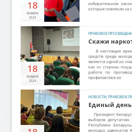
18
избирательном закон
которые повлекли за 
ЯНВАРЯ
2024
ПРАВОВОЕ ПРОСВЕЩЕНИ
Скажи нарко
В настоящее время 
средств среди молод
является одной из гл
18
как со стороны госуд
работе по противод
ЯНВАРЯ
профилактике их
2024
НОВОСТИ
,
ПРАВОВОЕ П
Единый день
Президент Беларуси 
выборов депутатов»
Республики Беларусь
18
молодых адвокатов А