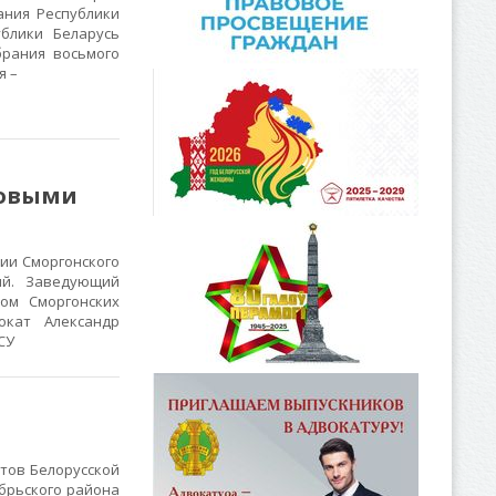
ания Республики
блики Беларусь
брания восьмого
я –
довыми
ии Сморгонского
ий. Заведующий
ом Сморгонских
окат Александр
СУ
тов Белорусской
брьского района