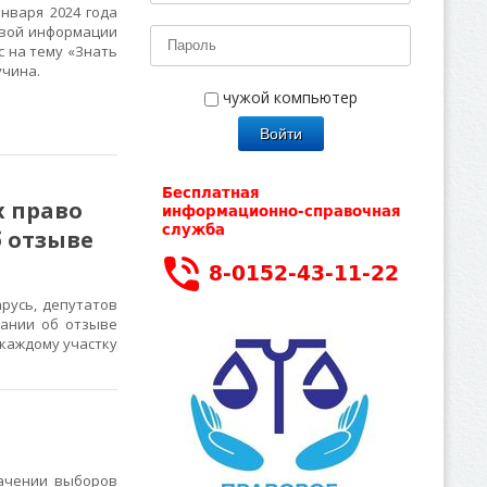
варя 2024 года
овой информации
 на тему «Знать
Щучина.
чужой компьютер
х право
б отзыве
русь, депутатов
вании об отзыве
 каждому участку
ачении выборов