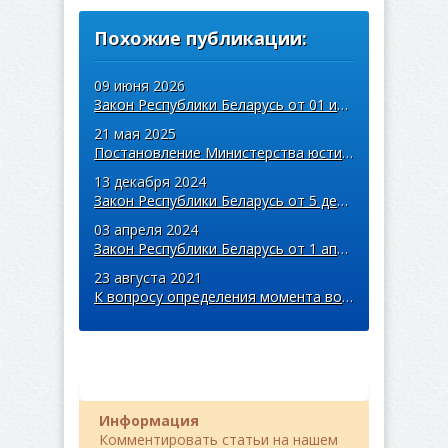
Похожие публикации:
09 июня 2026
Закон Республики Беларусь от 01 июня 2026 г. № 149-З «Об изменении законов ...
21 мая 2025
Постановление Министерства юстиции Республики Беларусь от 30 апреля 2025 г. ...
13 декабря 2024
Закон Республики Беларусь от 5 декабря 2024 г. № 46-З «Об изменении кодексо ...
03 апреля 2024
Закон Республики Беларусь от 1 апреля 2024 г. № 361-З «Об ответственном обр ...
23 августа 2021
К вопросу определения момента возникновения препятствия или опасности для д ...
Информация
Комментировать статьи на нашем