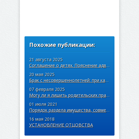
Похожие публикации:
21 августа 2025
Соглашение о детях. Пояснение адвоката
20 мая 2025
Брак с несовершеннолетней: при каких обстоятельствах это возможно?
07 февраля 2025
Могу ли я лишить родительских прав бывшего мужа в отношении нашего несоверш ...
01 июля 2021
Порядок раздела имущества, совместно нажитого в браке супругами
16 мая 2018
УСТАНОВЛЕНИЕ ОТЦОВСТВА