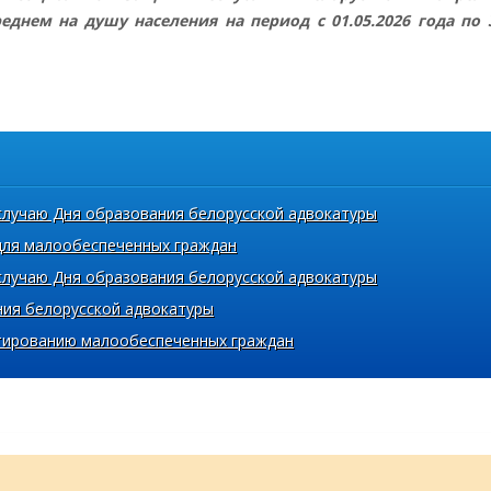
нем на душу населения на период с 01.05.2026 года по 3
случаю Дня образования белорусской адвокатуры
для малообеспеченных граждан
случаю Дня образования белорусской адвокатуры
ния белорусской адвокатуры
ьтированию малообеспеченных граждан