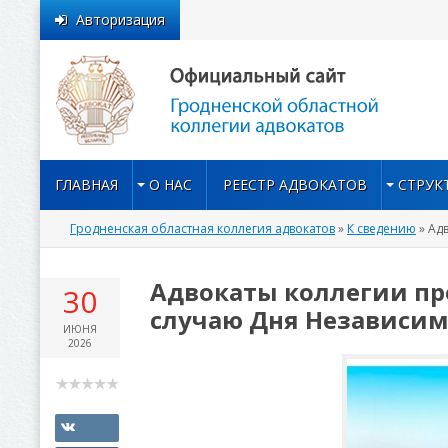
Авторизация
ГЛАВНАЯ
О НАС
РЕЕСТР АДВОКАТОВ
СТРУК
Гродненская областная коллегия адвокатов
»
К сведению
» Ад
Адвокаты коллегии пр
30
случаю Дня Независим
ИЮНЯ
2026