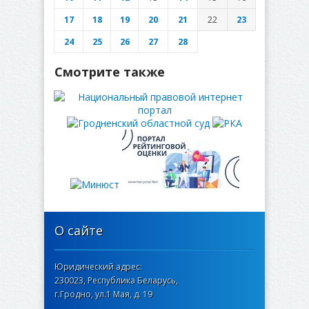
17
18
19
20
21
22
23
24
25
26
27
28
Смотрите также
О сайте
Юридический адрес:
230023, Республика Беларусь,
г.Гродно, ул.1 Мая, д. 19