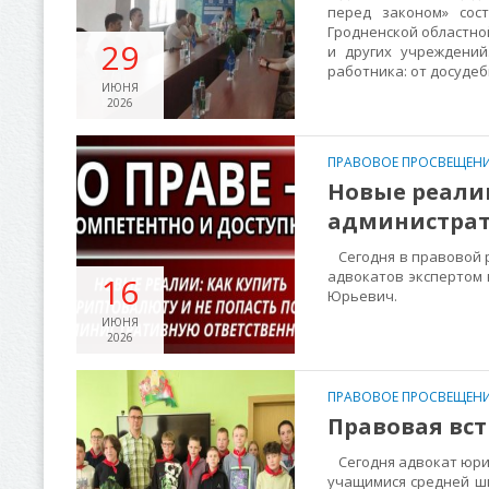
перед законом» сос
Гродненской областно
29
и других учреждени
работника: от досуде
ИЮНЯ
2026
ПРАВОВОЕ ПРОСВЕЩЕНИ
Новые реалии
администрат
Сегодня в правовой р
адвокатов экспертом
16
Юрьевич.
ИЮНЯ
2026
ПРАВОВОЕ ПРОСВЕЩЕНИ
Правовая вс
Сегодня адвокат юрид
учащимися средней шк