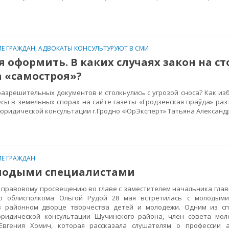
Е ГРАЖДАН
,
АДВОКАТЫ КОНСУЛЬТУРУЮТ В СМИ
я оформить. В каких случаях закон на с
 «самостроя»?
зрешительных документов и столкнулись с угрозой сноса? Как из
сы в земельных спорах на сайте газеты «Гродзенская праўда» раз
ридической консультации г.Гродно «ЮрЭксперт» Татьяна Алексан
Е ГРАЖДАН
олодыми специалистами
правовому просвещению во главе с заместителем начальника глав
го облисполкома Ольгой Рудой 28 мая встретилась с молодыми
в районном дворце творчества детей и молодежи. Одним из сп
ридической консультации Щучинского района, член совета мол
Евгения Хомич, которая рассказала слушателям о профессии а