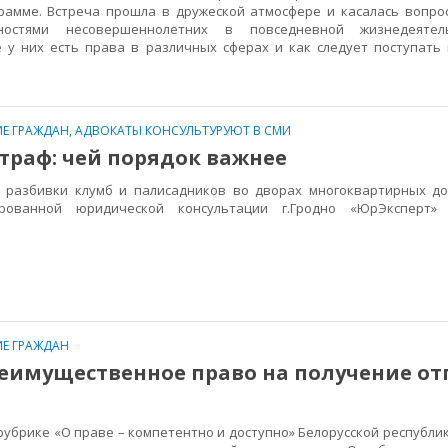
рамме. Встреча прошла в дружеской атмосфере и касалась вопрос
остями несовершеннолетних в повседневной жизнедеятель
е у них есть права в различных сферах и как следует поступать
Е ГРАЖДАН
,
АДВОКАТЫ КОНСУЛЬТУРУЮТ В СМИ
траф: чей порядок важнее
азбивки клумб и палисадников во дворах многоквартирных до
рованной юридической консультации г.Гродно «ЮрЭксперт»
Е ГРАЖДАН
еимущественное право на получение от
убрике «О праве – компетентно и доступно» Белорусской республи