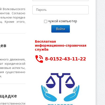
й Волковысского
ентов. Согласно
ательном порядке
чужой компьютер
. Кроме этого,
цев
жного движения,
кат юридической
авовые аспекты,
ния существенно
и.
ощадке
ответственности