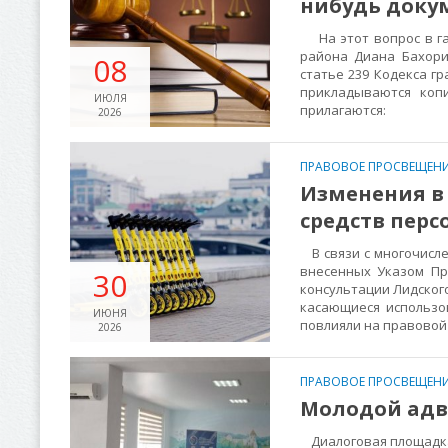
нибудь доку
На этот вопрос в га
района Диана Бахори
08
статье 239 Кодекса г
прикладываются копи
ИЮЛЯ
прилагаются:
2026
ПРАВОВОЕ ПРОСВЕЩЕНИ
Изменения в
средств пер
В связи с многочисле
внесенных Указом Пр
30
консультации Лидско
касающиеся использо
ИЮНЯ
повлияли на правовой
2026
ПРАВОВОЕ ПРОСВЕЩЕНИ
Молодой адв
Диалоговая площадка