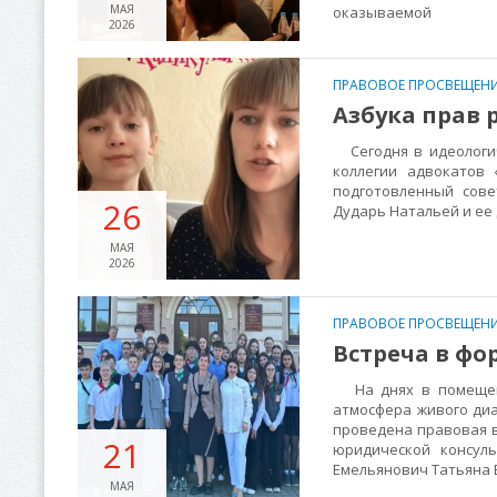
МАЯ
оказываемой
2026
ПРАВОВОЕ ПРОСВЕЩЕНИ
Азбука прав 
Сегодня в идеологич
коллегии адвокатов 
подготовленный сове
26
Дударь Натальей и е
МАЯ
2026
ПРАВОВОЕ ПРОСВЕЩЕНИ
Встреча в фо
На днях в помещени
атмосфера живого диа
проведена правовая в
21
юридической консул
Емельянович Татьяна 
МАЯ