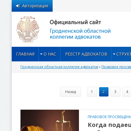
Авторизация
ГЛАВНАЯ
О НАС
РЕЕСТР АДВОКАТОВ
СТРУК
Гродненская областная коллегия адвокатов
»
Правовое просв
Назад
1
2
3
4
ПРАВОВОЕ ПРОСВЕЩЕНИ
Когда подаеш