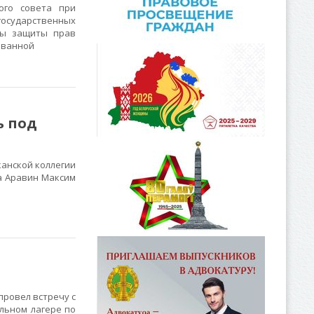
ого совета при
государственных
мы защиты прав
ованной
ь под
канской коллегии
а Аравин Максим
провел встречу с
льном лагере по