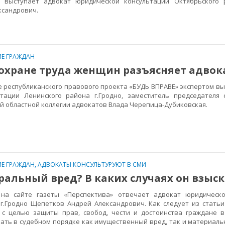
 выступает адвокат юридической консультации Октябрьского р
ександрович.
Е ГРАЖДАН
охране труда женщин разъясняет адвок
республиканского правового проекта «БУДЬ ВПРАВЕ» экспертом вы
тации Ленинского района г.Гродно, заместитель председателя
й областной коллегии адвокатов Влада Черепица-Дубиковская.
Е ГРАЖДАН
,
АДВОКАТЫ КОНСУЛЬТУРУЮТ В СМИ
ральный вред? В каких случаях он взыс
сайте газеты «Перспектива» отвечает адвокат юридическо
г.Гродно Щепетков Андрей Александрович. Как следует из статьи
, с целью защиты прав, свобод, чести и достоинства граждане в
ать в судебном порядке как имущественный вред, так и материал