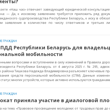
менты?
зете «Наш час» отвечает заведующий юридической консультацие
на: — Да, к исковому заявлению требуется приложить ряд докум
ражданского судопроизводства Республики Беларусь, к иску в обяз
и заявления в количестве по числу ответчиков и третьих лиц
Е ГРАЖДАН
 ПДД Республики Беларусь для владель
сональной мобильности
нными вопросами и вступлением в силу изменений в Правила доро
езидента Республики Беларусь от 4 августа 2025 г. № 295, адво
го района Тишкова Надежда Владимировна разъясняет ключевые пр
вания средств персональной мобильности (СПМ). Данные измене
 статус многих устройств, которые активно используются гражданам
Е ГРАЖДАН
окат приняла участие в диалоговой пл
 на тему «Правовое просвещение молодежи: от трудовых прав до 