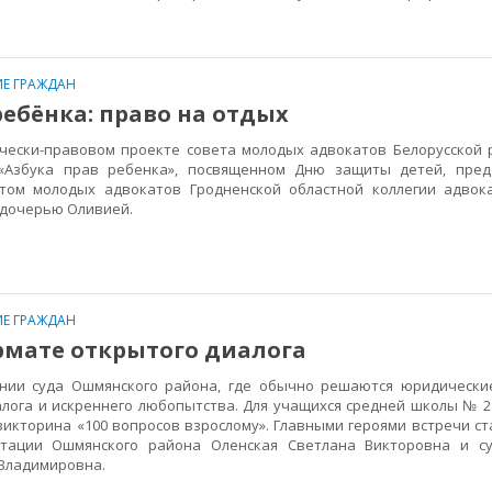
Е ГРАЖДАН
ребёнка: право на отдых
ески-правовом проекте совета молодых адвокатов Белорусской 
«Азбука прав ребенка», посвященном Дню защиты детей, предс
том молодых адвокатов Гродненской областной коллегии адвок
е дочерью Оливией.
Е ГРАЖДАН
рмате открытого диалога
и суда Ошмянского района, где обычно решаются юридические
лога и искреннего любопытства. Для учащихся средней школы № 2
икторина «100 вопросов взрослому». Главными героями встречи с
ьтации Ошмянского района Оленская Светлана Викторовна и су
Владимировна.