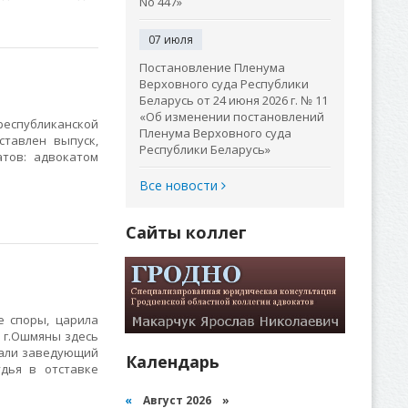
No 447»
07 июля
Постановление Пленума
Верховного суда Республики
Беларусь от 24 июня 2026 г. № 11
«Об изменении постановлений
республиканской
Пленума Верховного суда
тавлен выпуск,
Республики Беларусь»
атов: адвокатом
Все новости
Сайты коллег
 споры, царила
 г.Ошмяны здесь
тали заведующий
Календарь
дья в отставке
«
Август 2026 »