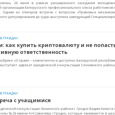
тоялась 26 июня в рамках расширенного заседания молодежн
й организации Белорусского профессионального союза работников 
й. Одним из спикеров встречи с вопросом «Правовые механиз
бного урегулирования до суда» выступила заведующий Специализир
Е ГРАЖДАН
: как купить криптовалюту и не попаст
ивную ответственность
убрике «О праве – компетентно и доступно» Белорусской республи
 выступает адвокат юридической консультации Слонимского район
Е ГРАЖДАН
треча с учащимися
ической консультации Ленинского района г. Гродно Вадим Хилюта 
олы №26 имени А.Н.Сивачёва г.Гродно, которые занимаются в шко