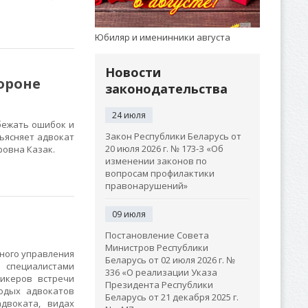
Юбиляр и именинники августа
Новости
тороне
законодательства
24 июля
бежать ошибок и
Закон Республики Беларусь от
ъясняет адвокат
20 июля 2026 г. № 173-З «Об
дровна Казак.
изменении законов по
вопросам профилактики
правонарушений»
09 июля
Постановление Совета
Министров Республики
ного управления
Беларусь от 02 июля 2026 г. №
 специалистами
336 «О реализации Указа
икеров встречи
Президента Республики
одых адвокатов
Беларусь от 21 декабря 2025 г.
двоката, видах