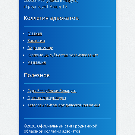
230023, Республика Беларусь,
г.Гродно, ул.1 Мая, д. 19
Коллегия адвокатов
Главная
Вакансии
Виды помощи
Юрпомощь субъектам хозяйствования
Медиация
Полезное
Суды Республики Беларусь
Органы прокуратуры
Каталоги сайтов юридической тематики
©2020, Официальный сайт Гродненской
областной коллегии адвокатов