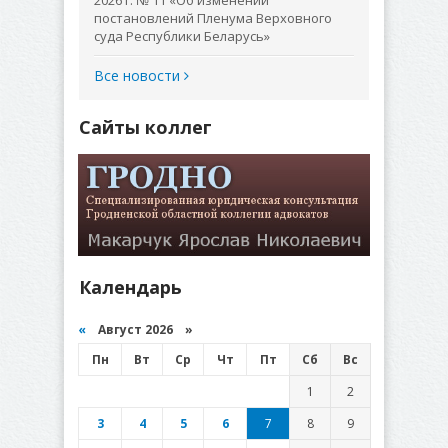
2026 г. № 11 «Об изменении
постановлений Пленума Верховного
суда Республики Беларусь»
Все новости
Сайты коллег
Календарь
«
Август 2026 »
Пн
Вт
Ср
Чт
Пт
Сб
Вс
1
2
3
4
5
6
7
8
9